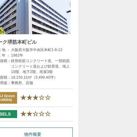
ーク堺筋本町ビル
在 地 ：
大阪府大阪市中央区本町1-8-12
工 年 ：
1982年
規模：
鉄骨鉄筋コンクリート造、一部鉄筋
コンクリート造および鉄骨造、地上
10階、地下2階、塔屋3階
面積：
18,150.11m²（5,490.40坪）
用途：
事務所、店舗
J Green
★★★☆☆
uilding
★★☆☆☆
BELS
物件概要