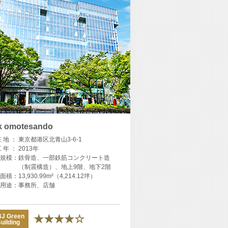
k omotesando
在 地 ：
東京都港区北青山3-6-1
工 年 ：
2013年
規模：
鉄骨造、一部鉄筋コンクリート造
（制震構造）、地上9階、地下2階
面積：
13,930.99m²（4,214.12坪）
用途：
事務所、店舗
J Green
★★★★☆
uilding