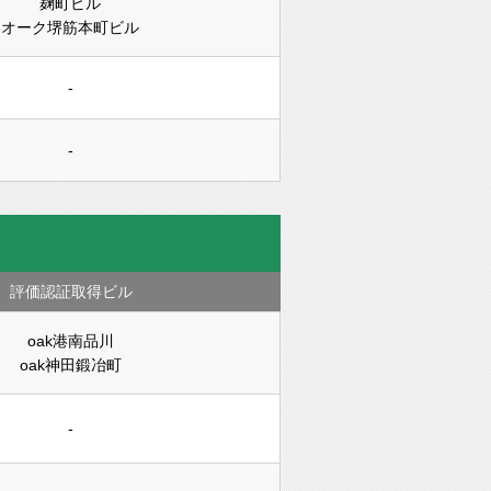
麹町ビル
オーク堺筋本町ビル
-
-
評価認証取得ビル
oak港南品川
oak神田鍛冶町
-