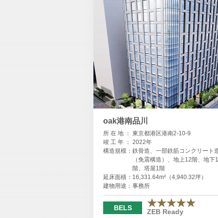
oak港南品川
所 在 地 ：
東京都港区港南2-10-9
竣 工 年 ：
2022年
構造規模：
鉄骨造、一部鉄筋コンクリート
（免震構造）、地上12階、地下
階、塔屋1階
延床面積：
16,331.64m²（4,940.32坪）
建物用途：
事務所
★★★★★
BELS
ZEB Ready