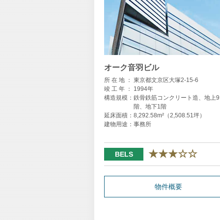
オーク音羽ビル
所 在 地 ：
東京都文京区大塚2-15-6
竣 工 年 ：
1994年
構造規模：
鉄骨鉄筋コンクリート造、地上9
階、地下1階
延床面積：
8,292.58m²（2,508.51坪）
建物用途：
事務所
★★★☆☆
BELS
物件概要