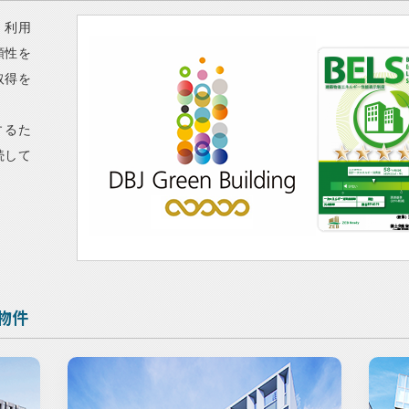
・利用
頼性を
取得を
するた
続して
物件