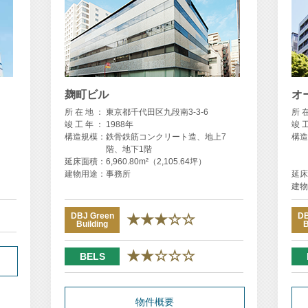
麹町ビル
オ
所 在 地 ：
東京都千代田区九段南3-3-6
所 
竣 工 年 ：
1988年
竣 
構造規模：
鉄骨鉄筋コンクリート造、地上7
構造
階、地下1階
延床面積：
6,960.80m²（2,105.64坪）
建物用途：
事務所
延床
建物
DBJ Green
★★★☆☆
DB
Building
B
★★☆☆☆
BELS
物件概要