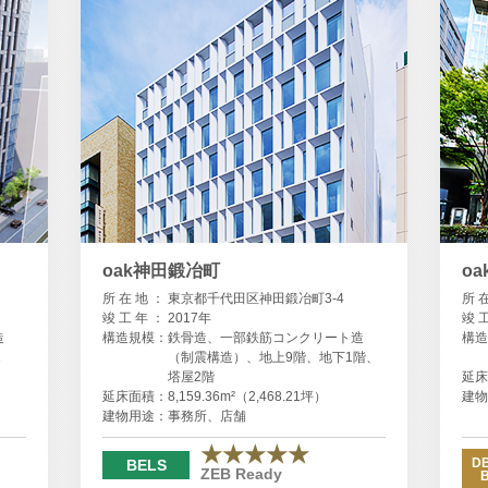
oak神田鍛冶町
oa
所 在 地 ：
東京都千代田区神田鍛冶町3-4
所 
竣 工 年 ：
2017年
竣 
造
構造規模：
鉄骨造、一部鉄筋コンクリート造
構造
1
（制震構造）、地上9階、地下1階、
塔屋2階
延床
延床面積：
8,159.36m²（2,468.21坪）
建物
建物用途：
事務所、店舗
★★★★★
DB
BELS
ZEB Ready
B