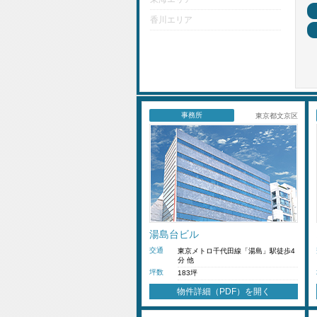
香川エリア
事務所
東京都文京区
湯島台ビル
交通
東京メトロ千代田線「湯島」駅徒歩4
分 他
坪数
183坪
物件詳細（PDF）を開く