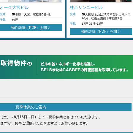
オーク大宮ビル
桂台サンユービル
交通
交通
JR各線「大宮」駅徒歩5分 他
JR大船駅またはJR港南台駅よりバス
20分、桂山公園前下車徒歩2分
坪数
69坪
坪数
17坪 36坪 63坪
物件詳細（PDF）を開く
物件詳細（PDF）を開く
夏季休業のご案内
日（土）～8月16日（日）まで、夏季休業とさせていただきます。
しますが、何卒ご理解いただきますようお願い致します。