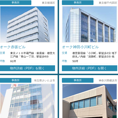
事務所
事務所
東京都港区
東京都千代田区
オーク赤坂ビル
オーク神田小川町ビル
交通
交通
東京メトロ半蔵門線・銀座線・都営大
都営新宿線「小川町」駅徒歩2分 地下
江戸線「青山一丁目」駅徒歩6分
鉄丸ノ内線「淡路町」駅徒歩2分 他
坪数
坪数
91坪
50坪
物件詳細（PDF）を開く
物件詳細（PDF）を開く
事務所
事務所
埼玉県さいたま市
神奈川県横浜市