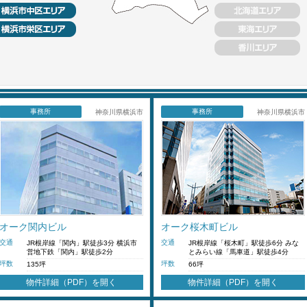
事務所
事務所
神奈川県横浜市
神奈川県横浜市
オーク関内ビル
オーク桜木町ビル
交通
交通
JR根岸線「関内」駅徒歩3分 横浜市
JR根岸線「桜木町」駅徒歩6分 みな
営地下鉄「関内」駅徒歩2分
とみらい線「馬車道」駅徒歩4分
坪数
坪数
135坪
66坪
物件詳細（PDF）を開く
物件詳細（PDF）を開く