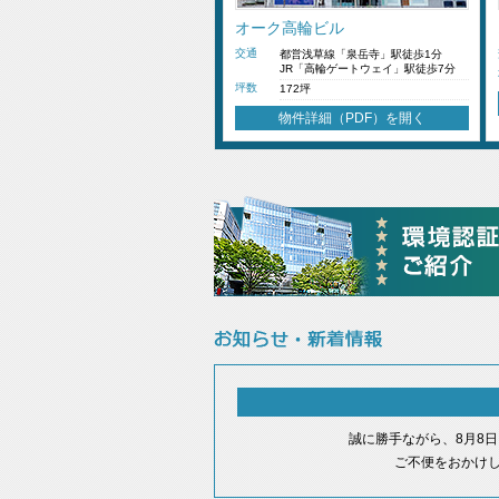
オーク高輪ビル
交通
都営浅草線「泉岳寺」駅徒歩1分
JR「高輪ゲートウェイ」駅徒歩7分
坪数
172坪
物件詳細（PDF）を開く
誠に勝手ながら、8月8
ご不便をおかけ