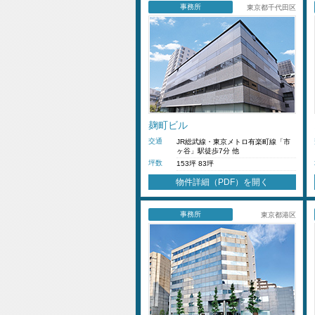
事務所
東京都千代田区
麹町ビル
交通
JR総武線・東京メトロ有楽町線「市
ヶ谷」駅徒歩7分 他
坪数
153坪 83坪
物件詳細（PDF）を開く
事務所
東京都港区