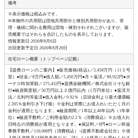
備考
※表示価格は税込みです。
※本物件の共用部は団地共用部分と棟別共用部分があり、管
理・修繕に関わる費用は団地・棟別それぞれございますが、販
売概要ではそれらを合計したものを表示しております。
情報更新日:2026年8月6日
次回更新予定日:2026年8月20日
住宅ローン概要（トップページ記載）
【提携ローンのご案内】●販売価格(税込)／5,458万円（11３
号
室）●頭金／8万円●借入額／5,450
万円●月々返済／89,922円●ボ
ーナス時加算額／275,432円●提携金融機関／株式会社りそな銀
行●融資限度額／50万円以上２億円以内（1万円単位）●返済方
法／元利均等返済●借入金利／0.92％（店頭金利より最大優遇幅
2.205％金利引き下げ後）※金利は実際にお借入れいただく月の
金利が適用となります。●融資期間／1年以上40年以内（1年単
位）●融資手数料／ご利用金額の2.2％（消費税込）※お借入れ
日時点の消費税が適用となります。●保証料／0円●ローン斡旋
事務手数料／110,000円（消費税込）･(提携不動産会社分）※借
入申込資格及び融資条件など、詳しくは係員にお尋ねくださ