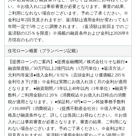
い。※お借入れには事前審査が必要となります。審査の結果、
ご利用になれない場合がございます。予めご了承ください。※
金利は年2回見直されますが、返済額は適用金利が変わっても5
年間一定で5年ごとに調整されます。（返済額は前回までのご
返済額の125％を限度）※掲載の融資条件および金利は2026年8
月現在のものです。
住宅ローン概要（プランページ記載）
【提携ローンのご案内】●提携金融機関／株式会社りそな銀行●
融資限度額／50万円以上2億円以内（1万円単位）●返済方法／
元利均等返済●借入金利／0.92％（店頭金利より優遇幅2.205％
金利引き下げ後）※金利は実際にお借入れ頂く月の金利が適用
となります。●融資期間／1年以上40年以内（1年単位）●融資手
数料／ご利用金額の2.20％（消費税込※お借入れ日時点の消費
税が適用となります。）●保証料／0円●ローン斡旋事務手数料
／110,000円（消費税込）・(提携不動産会社分）※借入申込資
格及び融資条件など、詳しくは係員にお尋ねください。※お借
入れには事前審査が必要となります。審査の結果、ご利用にな
れない場合がございます。予めご了承ください。※金利は年2
回見直されますが、返済額は適用金利が変わっても5年間一定