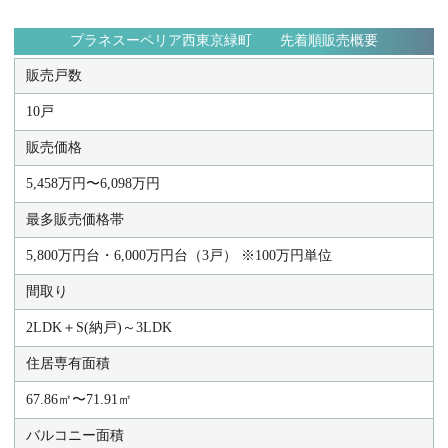
プラネスーペリア西東京緑町 先着順販売概要
販売戸数
10戸
販売価格
5,458万円〜6,098万円
最多販売価格帯
5,800万円台・6,000万円台（3戸） ※100万円単位
間取り
2LDK＋S(納戸)～3LDK
住居専有面積
67.86㎡〜71.91㎡
バルコニー面積