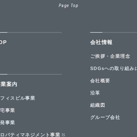
Page Top
OP
会社情報
ご挨拶・企業理念
SDGsへの
取り組み
会社概要
事業案内
沿革
オフィスビル事業
組織図
住宅事業
グループ会社
開発事業
プロパティ
マネジメント
事業