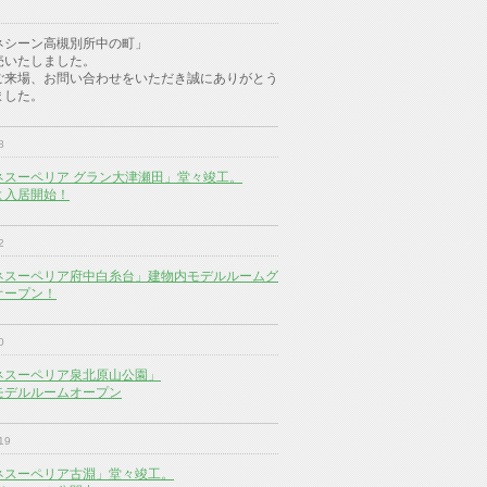
ネシーン高槻別所中の町」
売いたしました。
ご来場、お問い合わせをいただき誠にありがとう
ました。
8
ネスーペリア グラン大津瀬田」堂々竣工。
よ入居開始！
2
ネスーペリア府中白糸台」建物内モデルルームグ
オープン！
0
ネスーペリア泉北原山公園」
モデルルームオープン
19
ネスーペリア古淵」堂々竣工。