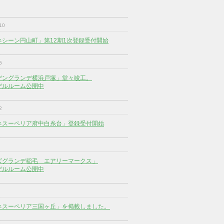
10
ネシーン円山町」第12期1次登録受付開始
5
デングランデ横浜戸塚」堂々竣工。
デルルーム公開中
2
ネスーペリア府中白糸台」登録受付開始
ズグランデ稲毛 エアリーマークス」
デルルーム公開中
ネスーペリア三国ヶ丘」を掲載しました。