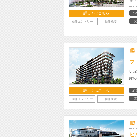
丘上
詳しくはこちら
所
交
物件エントリー
物件概要
プ
5つ
緑の
詳しくはこちら
所
交
物件エントリー
物件概要
ヒ