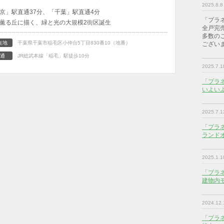
2025.8.8
京」駅直通37分、「千葉」駅直通4分
「プラ
薫る丘に描く、緑と光の大規模2街区誕生
全戸完
多数の
在地
千葉県千葉市稲毛区小仲台5丁目830番10（地番）
ござい
通
JR総武本線「稲毛」駅徒歩10分
2025.7.1
「プラ
いよい
2025.7.1
「プラ
ランド
2025.1.1
「プラ
建物内
2024.12.
「プラ