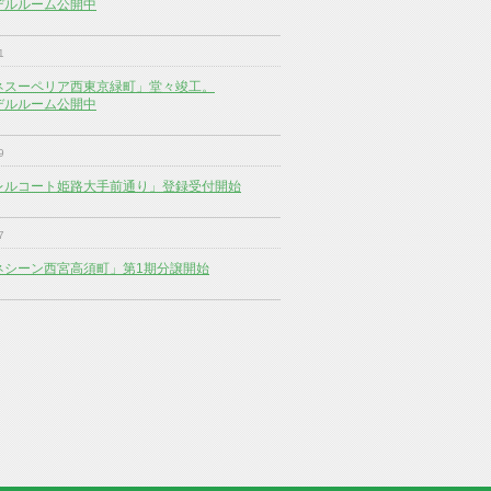
デルルーム公開中
1
ネスーペリア西東京緑町」堂々竣工。
デルルーム公開中
9
レルコート姫路大手前通り」登録受付開始
7
ネシーン西宮高須町」第1期分譲開始