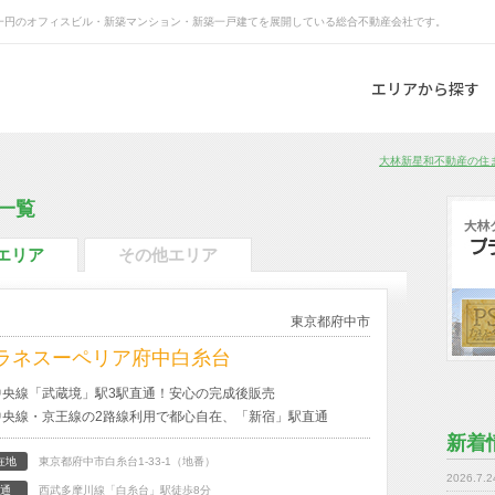
一円のオフィスビル・新築マンション・新築一戸建てを展開している総合不動産会社です。
エリアから探す
大林新星和不動産の住ま
一覧
エリア
その他エリア
東京都府中市
ラネスーペリア府中白糸台
中央線「武蔵境」駅3駅直通！安心の完成後販売
中央線・京王線の2路線利用で都心自在、「新宿」駅直通
新着
在地
東京都府中市白糸台1-33-1（地番）
2026.7.2
通
西武多摩川線「白糸台」駅徒歩8分