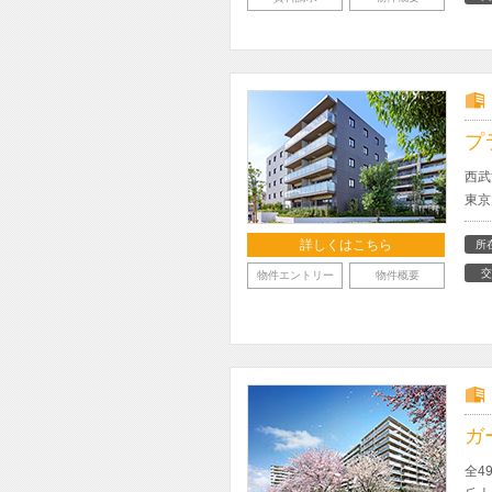
プ
西武
東京
詳しくはこちら
所
交
物件エントリー
物件概要
ガ
全4