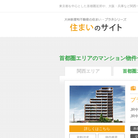
東京都を中心とした首都圏近郊や、大阪・兵庫など関西
首都圏エリアのマンション物件
関西エリア
首都圏
プ
JR
JR
詳しくはこちら
所
交
資料請求
物件概要