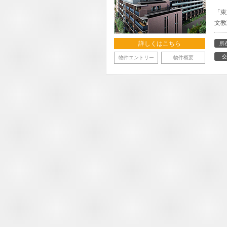
「東
文教
詳しくはこちら
所
交
物件エントリー
物件概要