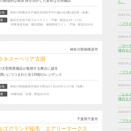
の開放的な眺望 緑を活かした多彩な共用施設
た。
在地
神奈川県横浜市戸塚区吉田町字中打越1482番1他5筆（地番）
2025.10.
通
横浜市営地下鉄ブルーライン「戸塚」駅徒歩16～17分、
「プラ
JR東海道本線・横須賀線・湘南新宿ライン「戸塚」駅徒歩18分
2025.9.2
「ガー
神奈川県相模原市
棟内モ
ラネスーペリア古淵
2025.9.1
の大型商業施設が集積する舞台に誕生
「プラ
潤いにつつまれた全139邸のレジデンス
2025.9.6
在地
神奈川県相模原市南区大野台6丁目2209-ロ-27他（地番）
「ヒル
通
JR横浜線「古淵」駅徒歩10分
棟内モ
2025.9.5
千葉県千葉市
「プラ
ルズグランデ稲毛 エアリーマークス