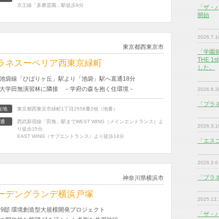
京王線「多磨霊園」駅徒歩9分
「ザ・
開始
2026.7.1
東京都西東京市
「学園
THE 
ラネスーペリア西東京緑町
した。
池袋線「ひばりヶ丘」駅より「池袋」駅へ直通18分
大学田無演習林に隣接 －学府の森を抱く住環境－
2026.6.2
「プラ
在地
東京都西東京市緑町1丁目2558番2他（地番）
通
西武新宿線「田無」駅までWEST WING（メインエントランス）よ
2026.3.1
り徒歩15分、
EAST WING（サブエントランス）より徒歩14分
「エス
2026.3.6
「プラ
神奈川県横浜市
ーデングランデ横浜戸塚
2025.12.
99邸 環境創造型大規模開発プロジェクト
「ザ・